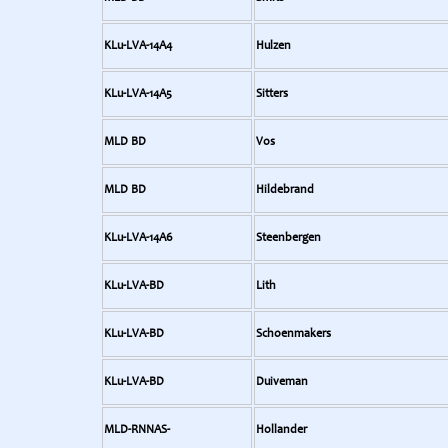
KLu-LVA-14A4
Hulzen
KLu-LVA-14A5
Sitters
MLD BD
Vos
MLD BD
Hildebrand
KLu-LVA-14A6
Steenbergen
KLu-LVA-BD
Lith
KLu-LVA-BD
Schoenmakers
KLu-LVA-BD
Duiveman
MLD-RNNAS-
Hollander