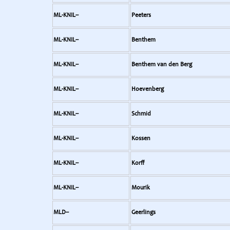
ML-KNIL--
Peeters
ML-KNIL--
Benthem
ML-KNIL--
Benthem van den Berg
ML-KNIL--
Hoevenberg
ML-KNIL--
Schmid
ML-KNIL--
Kossen
ML-KNIL--
Korff
ML-KNIL--
Mourik
MLD--
Geerlings