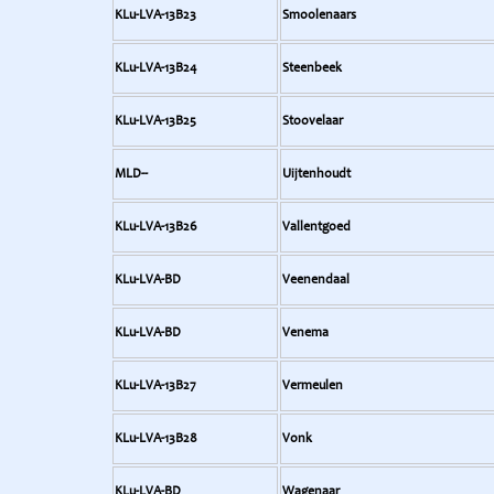
KLu-LVA-13B23
Smoolenaars
KLu-LVA-13B24
Steenbeek
KLu-LVA-13B25
Stoovelaar
MLD--
Uijtenhoudt
KLu-LVA-13B26
Vallentgoed
KLu-LVA-BD
Veenendaal
KLu-LVA-BD
Venema
KLu-LVA-13B27
Vermeulen
KLu-LVA-13B28
Vonk
KLu-LVA-BD
Wagenaar