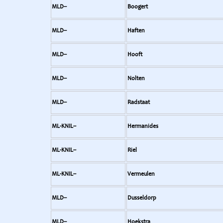
MLD--
Boogert
MLD--
Haften
MLD--
Hooft
MLD--
Nolten
MLD--
Radstaat
ML-KNIL--
Hermanides
ML-KNIL--
Riel
ML-KNIL--
Vermeulen
MLD--
Dusseldorp
MLD--
Hoekstra