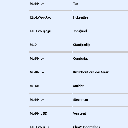
ML-KNIL--
Tak
KLu-LVA-13A35
Hubregtse
KLu-LVA-13A36
Jongkind
MLD--
Stoutjesdijk
ML-KNIL--
Comfurius
ML-KNIL--
Kromhout van der Meer
ML-KNIL--
Mulder
ML-KNIL--
Steenman
ML-KNIL BD
Versteeg
KLu-LVA-13B1
Clinge Doorenbos