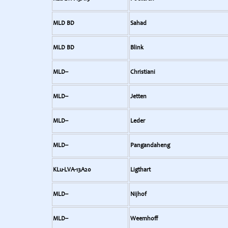
MLD BD
Sahad
MLD BD
Blink
MLD--
Christiani
MLD--
Jetten
MLD--
Leder
MLD--
Pangandaheng
KLu-LVA-13A20
Ligthart
MLD--
Nijhof
MLD--
Weemhoff