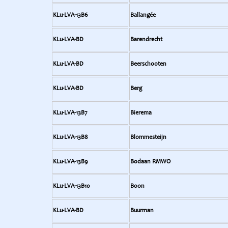
KLu-LVA-13B6
Ballangée
KLu-LVA-BD
Barendrecht
KLu-LVA-BD
Beerschooten
KLu-LVA-BD
Berg
KLu-LVA-13B7
Bierema
KLu-LVA-13B8
Blommesteijn
KLu-LVA-13B9
Bodaan RMWO
KLu-LVA-13B10
Boon
KLu-LVA-BD
Buurman