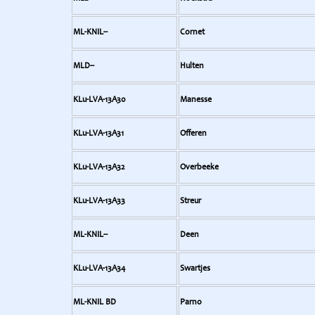
ML-KNIL--
Cornet
MLD--
Hulten
KLu-LVA-13A30
Manesse
KLu-LVA-13A31
Offeren
KLu-LVA-13A32
Overbeeke
KLu-LVA-13A33
Streur
ML-KNIL--
Deen
KLu-LVA-13A34
Swartjes
ML-KNIL BD
Parno