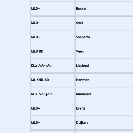
MLD--
Bosker
MLD--
Smit
MLD--
Soeparto
MLD BD
Veen
KLu-LVA-13A15
Lieshout
ML-KNIL BD
Hartman
KLu-LVA-13A16
Kimmijzer
MLD--
Everts
MLD--
Duijkers