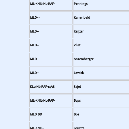
ML-KNIL-NL-RAF-
Pennings
MLD- -
Karrenbeld
MLD--
Kaijzer
MLD--
Vliet
MLD--
Anzemberger
MLD--
Lawick
KLu-NL-RAF-14A8
Sajet
ML-KNIL-NL-RAF-
Buys
MLD BD
Bos
ML-KNIL--
Joustra