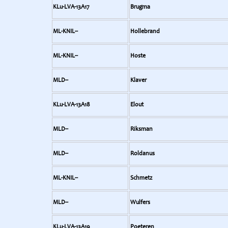
KLu-LVA-13A17
Brugma
ML-KNIL--
Hollebrand
ML-KNIL--
Hoste
MLD--
Klaver
KLu-LVA-13A18
Elout
MLD--
Riksman
MLD--
Roldanus
ML-KNIL--
Schmetz
MLD--
Wulfers
KLu-LVA-13A19
Poeteren