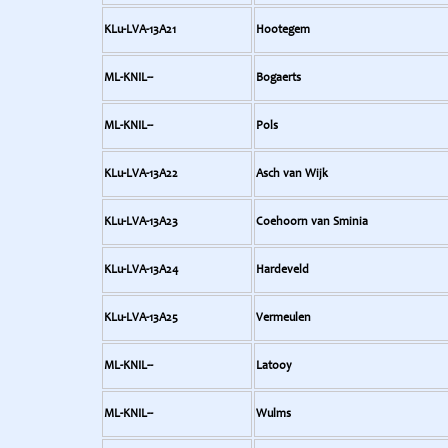
KLu-LVA-13A21
Hootegem
ML-KNIL--
Bogaerts
ML-KNIL--
Pols
KLu-LVA-13A22
Asch van Wijk
KLu-LVA-13A23
Coehoorn van Sminia
KLu-LVA-13A24
Hardeveld
KLu-LVA-13A25
Vermeulen
ML-KNIL--
Latooy
ML-KNIL--
Wulms