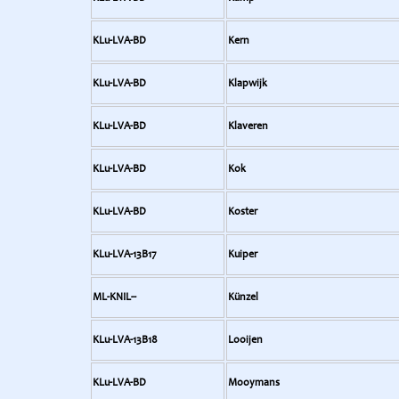
KLu-LVA-BD
Kern
KLu-LVA-BD
Klapwijk
KLu-LVA-BD
Klaveren
KLu-LVA-BD
Kok
KLu-LVA-BD
Koster
KLu-LVA-13B17
Kuiper
ML-KNIL--
Künzel
KLu-LVA-13B18
Looijen
KLu-LVA-BD
Mooymans