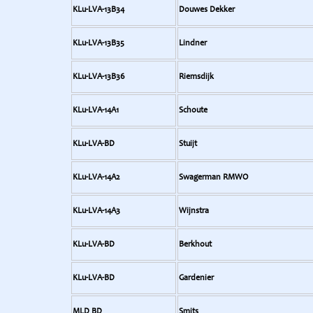
KLu-LVA-13B34
Douwes Dekker
KLu-LVA-13B35
Lindner
KLu-LVA-13B36
Riemsdijk
KLu-LVA-14A1
Schoute
KLu-LVA-BD
Stuijt
KLu-LVA-14A2
Swagerman RMWO
KLu-LVA-14A3
Wijnstra
KLu-LVA-BD
Berkhout
KLu-LVA-BD
Gardenier
MLD BD
Smits