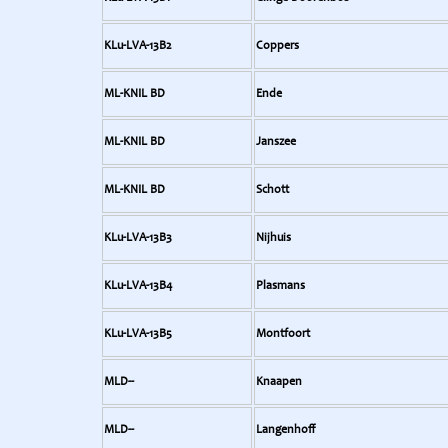
KLu-LVA-13B2
Coppers
ML-KNIL BD
Ende
ML-KNIL BD
Janszee
ML-KNIL BD
Schott
KLu-LVA-13B3
Nijhuis
KLu-LVA-13B4
Plasmans
KLu-LVA-13B5
Montfoort
MLD--
Knaapen
MLD--
Langenhoff