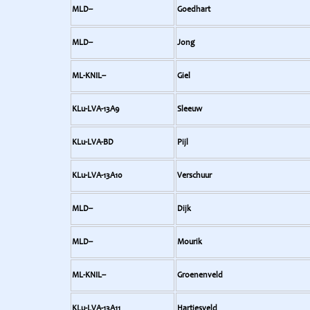
MLD--
Goedhart
MLD--
Jong
ML-KNIL--
Giel
KLu-LVA-13A9
Sleeuw
KLu-LVA-BD
Pijl
KLu-LVA-13A10
Verschuur
MLD--
Dijk
MLD--
Mourik
ML-KNIL--
Groenenveld
KLu-LVA-13A11
Hartjesveld