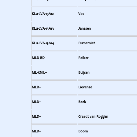
KLu-LVA-13A12
Vos
KLu-LVA-13A13
Janssen
KLu-LVA-13A14
Dumerniet
MLD BD
Reiber
ML-KNIL--
Buijsen
MLD--
Lievense
MLD--
Beek
MLD--
Graadt van Roggen
MLD--
Boom