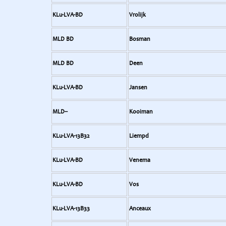
KLu-LVA-BD
Vrolijk
MLD BD
Bosman
MLD BD
Deen
KLu-LVA-BD
Jansen
MLD--
Kooiman
KLu-LVA-13B32
Liempd
KLu-LVA-BD
Venema
KLu-LVA-BD
Vos
KLu-LVA-13B33
Anceaux