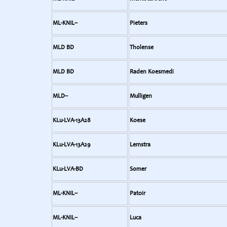
ML-KNIL--
Pieters
MLD BD
Tholense
MLD BD
Raden Koesmedi
MLD--
Mulligen
KLu-LVA-13A28
Koese
KLu-LVA-13A29
Lemstra
KLu-LVA-BD
Somer
ML-KNIL--
Patoir
ML-KNIL--
Luca