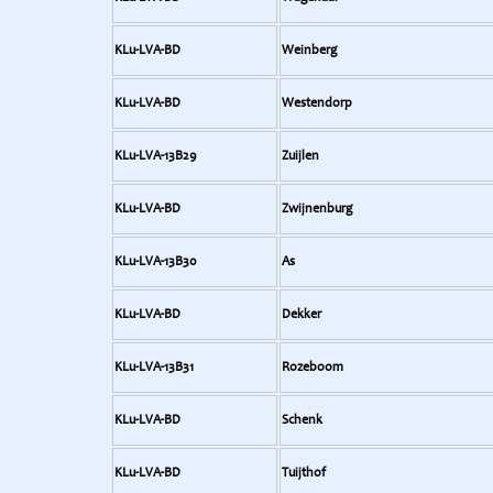
KLu-LVA-BD
Weinberg
KLu-LVA-BD
Westendorp
KLu-LVA-13B29
Zuijlen
KLu-LVA-BD
Zwijnenburg
KLu-LVA-13B30
As
KLu-LVA-BD
Dekker
KLu-LVA-13B31
Rozeboom
KLu-LVA-BD
Schenk
KLu-LVA-BD
Tuijthof