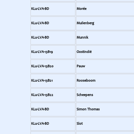
KLu-LVA-BD
Morée
KLu-LVA-BD
Muilenberg
KLu-LVA-BD
Munnik
KLu-LVA-13B19
Oostindië
KLu-LVA-13B20
Pauw
KLu-LVA-13B21
Rooseboom
KLu-LVA-13B22
Scheepens
KLu-LVA-BD
Simon Thomas
KLu-LVA-BD
Slot