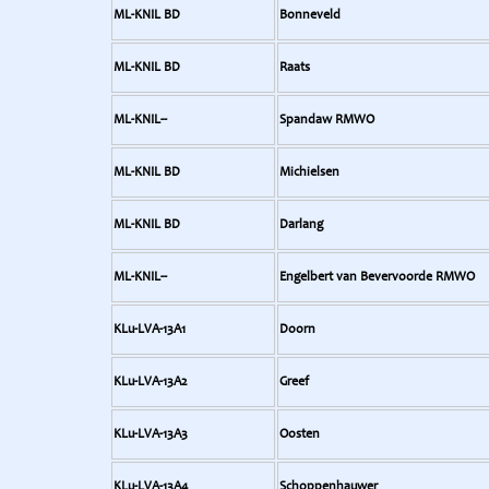
ML-KNIL BD
Bonneveld
ML-KNIL BD
Raats
ML-KNIL--
Spandaw RMWO
ML-KNIL BD
Michielsen
ML-KNIL BD
Darlang
ML-KNIL--
Engelbert van Bevervoorde RMWO
KLu-LVA-13A1
Doorn
KLu-LVA-13A2
Greef
KLu-LVA-13A3
Oosten
KLu-LVA-13A4
Schoppenhauwer