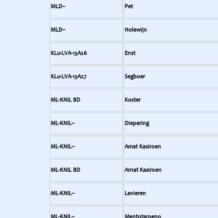
MLD--
Pet
MLD--
Holewijn
KLu-LVA-13A26
Enst
KLu-LVA-13A27
Segboer
ML-KNIL BD
Koster
ML-KNIL--
Diepering
ML-KNIL--
Amat Kasiroen
ML-KNIL BD
Arnat Kasiroen
ML-KNIL--
Lavieren
ML-KNIL--
Mentotaroeno