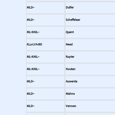
MLD--
Dulfer
MLD--
Scheffelaar
ML-KNIL--
Quant
KLu-LVA-BD
Need
ML-KNIL--
Ruyter
ML-KNIL--
Houten
MLD--
Auwerda
MLD--
Mahns
MLD--
Verroen