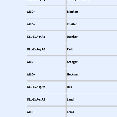
MLD--
Blankers
MLD--
Kneifer
KLu-LVA-13A5
Duinker
KLu-LVA-13A6
Perk
MLD--
Kroeger
MLD--
Heckman
KLu-LVA-13A7
Dijk
KLu-LVA-13A8
Land
MLD--
Lems