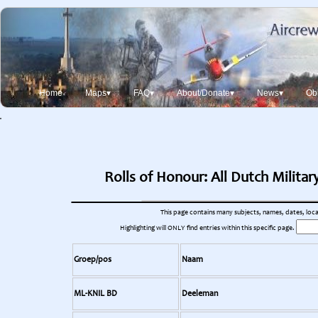
Home
Maps▾
FAQ▾
About/Donate▾
News▾
Obi
Rolls of Honour: All Dutch Militar
This page contains many subjects, names, dates, locati
Highlighting will ONLY find entries within this specific page.
Groep/pos
Naam
ML-KNIL BD
Deeleman