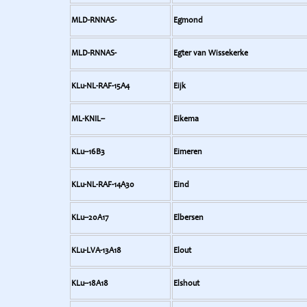
MLD-RNNAS-
Egmond
MLD-RNNAS-
Egter van Wissekerke
KLu-NL-RAF-15A4
Eijk
ML-KNIL--
Eikema
KLu--16B3
Eimeren
KLu-NL-RAF-14A30
Eind
KLu--20A17
Elbersen
KLu-LVA-13A18
Elout
KLu--18A18
Elshout