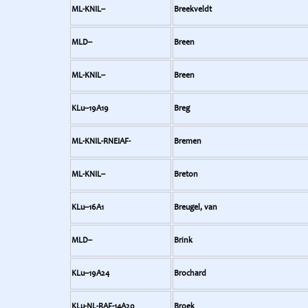
ML-KNIL--
Breekveldt
MLD--
Breen
ML-KNIL--
Breen
KLu--19A19
Breg
ML-KNIL-RNEIAF-
Bremen
ML-KNIL--
Breton
KLu--16A1
Breugel, van
MLD--
Brink
KLu--19A24
Brochard
KLu-NL-RAF-14A20
Broek