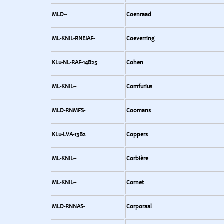
MLD--
Coenraad
ML-KNIL-RNEIAF-
Coeverring
KLu-NL-RAF-14B25
Cohen
ML-KNIL--
Comfurius
MLD-RNMFS-
Coomans
KLu-LVA-13B2
Coppers
ML-KNIL--
Corbière
ML-KNIL--
Cornet
MLD-RNNAS-
Corporaal