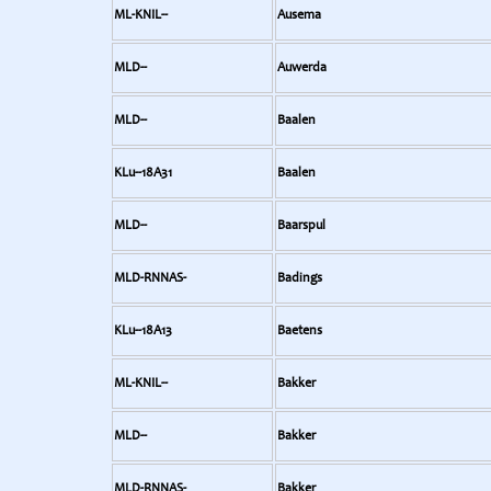
ML-KNIL--
Ausema
MLD--
Auwerda
MLD--
Baalen
KLu--18A31
Baalen
MLD--
Baarspul
MLD-RNNAS-
Badings
KLu--18A13
Baetens
ML-KNIL--
Bakker
MLD--
Bakker
MLD-RNNAS-
Bakker