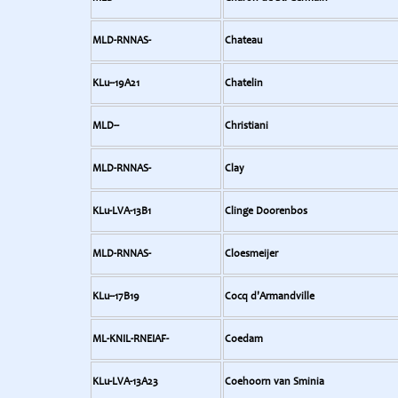
MLD-RNNAS-
Chateau
KLu--19A21
Chatelin
MLD--
Christiani
MLD-RNNAS-
Clay
KLu-LVA-13B1
Clinge Doorenbos
MLD-RNNAS-
Cloesmeijer
KLu--17B19
Cocq d'Armandville
ML-KNIL-RNEIAF-
Coedam
KLu-LVA-13A23
Coehoorn van Sminia