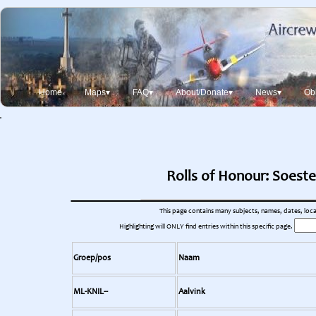
Home
Maps▾
FAQ▾
About/Donate▾
News▾
Obi
Rolls of Honour: Soeste
This page contains many subjects, names, dates, locati
Highlighting will ONLY find entries within this specific page.
Groep/pos
Naam
ML-KNIL--
Aalvink