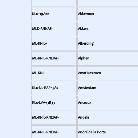
KLu--19A22
Akkerman
MLD-RNNAS-
Akkers
ML-KNIL--
Alberding
ML-KNIL-RNEIAF-
Alphen
ML-KNIL--
Amat Kasiroen
KLu-NL-RAF-15A7
Amsterdam
KLu-LVA-13B33
Anceaux
ML-KNIL-RNEIAF-
Andela
ML-KNIL-RNEIAF-
André de la Porte