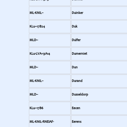
ML-KNIL--
Duinker
KLu--17B24
Duk
MLD--
Dulfer
KLu-LVA-13A14
Dumerniet
MLD--
Dun
ML-KNIL--
Durand
MLD--
Dusseldorp
KLu--17B6
Eecen
ML-KNIL-RNEIAF-
Eerens