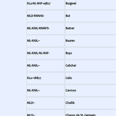
KLu-NL-RAF-14B27
Burgwal
MLD-RNNAS-
But
ML-KNIL-RNMFS-
Butner
ML-KNIL--
Buuren
ML-KNIL-NL-RAF-
Buys
ML-KNIL--
Calicher
KLu--18B27
Calis
ML-KNIL--
Cannoo
MLD--
Challik
MLD--
Charon de St. Germain