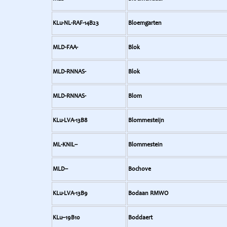
KLu-NL-RAF-14B23
Bloemgarten
MLD-FAA-
Blok
MLD-RNNAS-
Blok
MLD-RNNAS-
Blom
KLu-LVA-13B8
Blommesteijn
ML-KNIL--
Blommestein
MLD--
Bochove
KLu-LVA-13B9
Bodaan RMWO
KLu--19B10
Boddaert