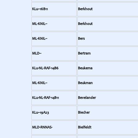
KLu--16B11
Berkhout
ML-KNIL--
Berkhout
ML-KNIL--
Bers
MLD--
Bertram
KLu-NL-RAF-14B6
Beukema
ML-KNIL--
Beukman
KLu-NL-RAF-14B11
Bevelander
KLu--19A23
Biecher
MLD-RNNAS-
Bielfeldt