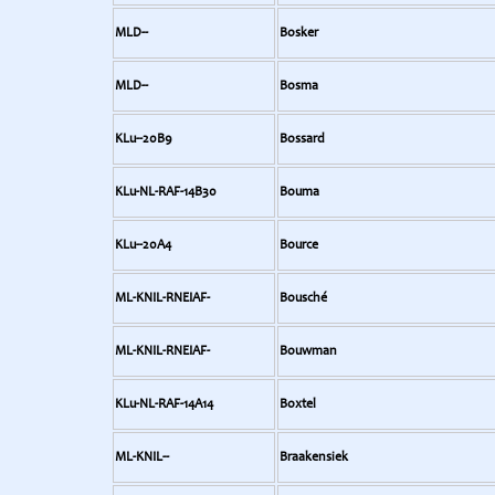
MLD--
Bosker
MLD--
Bosma
KLu--20B9
Bossard
KLu-NL-RAF-14B30
Bouma
KLu--20A4
Bource
ML-KNIL-RNEIAF-
Bousché
ML-KNIL-RNEIAF-
Bouwman
KLu-NL-RAF-14A14
Boxtel
ML-KNIL--
Braakensiek