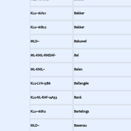
KLu--16A21
Bakker
KLu--16B22
Bakker
MLD--
Bakuwel
ML-KNIL-RNEIAF-
Bal
ML-KNIL--
Balen
KLu-LVA-13B6
Ballangée
KLu-NL-RAF-14A33
Bank
KLu--16B12
Bartelings
MLD--
Basenau