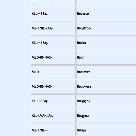
KLu--18B12
Broerse
ML-KNIL-FAA-
Brogtrop
KLu--16B15
Brokx
MLD-RNNAS-
Bron
MLD--
Brouwer
MLD-RNNAS-
Brouwers
KLu--18B15
Bruggink
KLu-LVA-13A17
Brugma
ML-KNIL- -
Bruijn