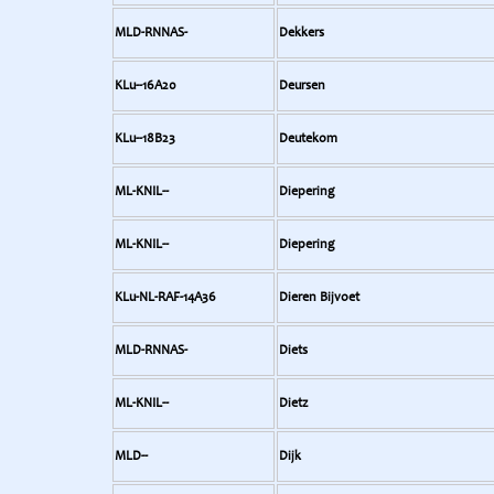
MLD-RNNAS-
Dekkers
KLu--16A20
Deursen
KLu--18B23
Deutekom
ML-KNIL--
Diepering
ML-KNIL--
Diepering
KLu-NL-RAF-14A36
Dieren Bijvoet
MLD-RNNAS-
Diets
ML-KNIL--
Dietz
MLD--
Dijk