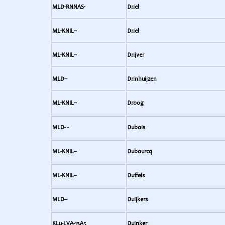
MLD-RNNAS-
Driel
ML-KNIL--
Driel
ML-KNIL--
Drijver
MLD--
Drinhuijzen
ML-KNIL--
Droog
MLD- -
Dubois
ML-KNIL--
Dubourcq
ML-KNIL--
Duffels
MLD--
Duijkers
KLu-LVA-13A5
Duinker