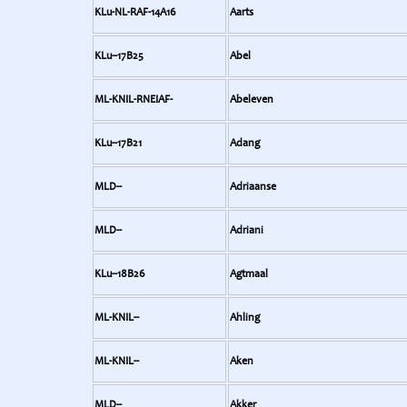
KLu-NL-RAF-14A16
Aarts
KLu--17B25
Abel
ML-KNIL-RNEIAF-
Abeleven
KLu--17B21
Adang
MLD--
Adriaanse
MLD--
Adriani
KLu--18B26
Agtmaal
ML-KNIL--
Ahling
ML-KNIL--
Aken
MLD--
Akker