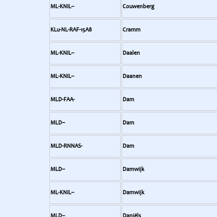
ML-KNIL--
Couwenberg
KLu-NL-RAF-15A8
Cramm
ML-KNIL--
Daalen
ML-KNIL--
Daanen
MLD-FAA-
Dam
MLD--
Dam
MLD-RNNAS-
Dam
MLD--
Damwijk
ML-KNIL--
Damwijk
MLD--
Daniëls