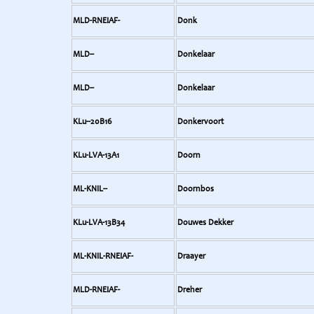
MLD-RNEIAF-
Donk
MLD--
Donkelaar
MLD--
Donkelaar
KLu--20B16
Donkervoort
KLu-LVA-13A1
Doorn
ML-KNIL--
Doornbos
KLu-LVA-13B34
Douwes Dekker
ML-KNIL-RNEIAF-
Draayer
MLD-RNEIAF-
Dreher