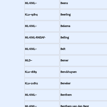
ML-KNIL--
Beens
KLu--19B14
Beerling
ML-KNIL--
Bekema
ML-KNIL-RNEIAF-
Belling
ML-KNIL--
Belt
MLD--
Bemer
KLu--18B9
Benckhuysen
KLu--20B12
Beneker
ML-KNIL--
Benthem
ML-KNIL--
Benthem van den Berg