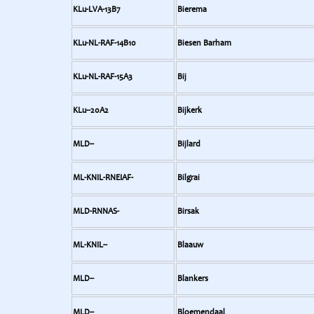
KLu-LVA-13B7
Bierema
KLu-NL-RAF-14B10
Biesen Barham
KLu-NL-RAF-15A3
Bij
KLu--20A2
Bijkerk
MLD--
Bijlard
ML-KNIL-RNEIAF-
Bilgrai
MLD-RNNAS-
Birsak
ML-KNIL--
Blaauw
MLD--
Blankers
MLD--
Bloemendaal