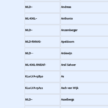
MLD--
Andreas
ML-KNIL--
Anthonio
MLD--
Anzemberger
MLD-RNNAS-
Apeldoorn
MLD- -
Ardewijn
ML-KNIL-RNEIAF-
Arsil Sahoer
KLu-LVA-13B30
As
KLu-LVA-13A22
Asch van Wijk
MLD--
Asselbergs