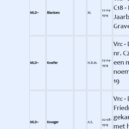
C18 -
22-04-
MLD--
Blankers
M.
1919
Jaarb
Grav
Vn: -
nr. C
25-04-
een m
MLD--
Kneifer
H.R.M.
1919
noeme
19
Vn: -
Fried
gekan
02-08-
MLD--
Kroeger
A.S.
1919
met h