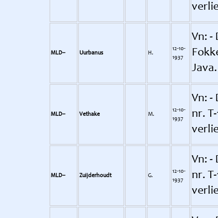
verli
Vn: -
12-10-
Fokke
MLD--
Uurbanus
H.
1937
Java.
Vn: - 
12-10-
nr. T
MLD--
Vethake
M.
1937
verli
Vn: -
12-10-
nr. T
MLD--
Zuijderhoudt
G.
1937
verli