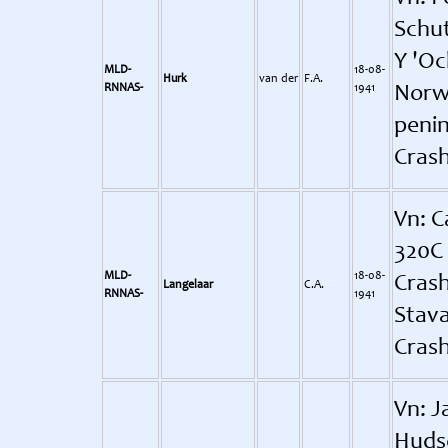
Schut
Y 'Oc
MLD-
18-08-
Hurk
van der
F.A.
RNNAS-
1941
Norw
penin
Crash
Vn: C
320C 
MLD-
18-08-
Crash
Langelaar
C.A.
RNNAS-
1941
Stava
Crash
Vn: J
Hudso