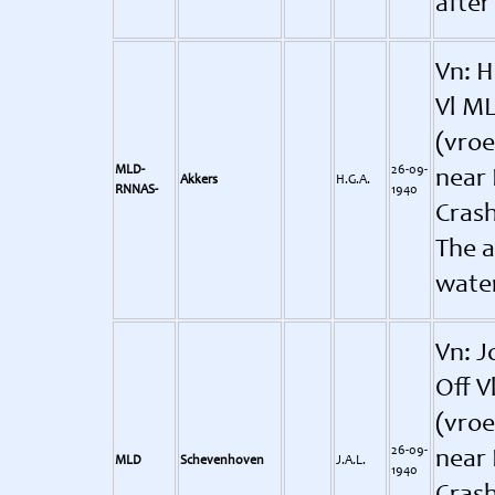
after
Vn: H
Vl ML
(vroe
MLD-
26-09-
near
Akkers
H.G.A.
RNNAS-
1940
Crash
The a
water
Vn: J
Off V
(vroe
26-09-
near
MLD
Schevenhoven
J.A.L.
1940