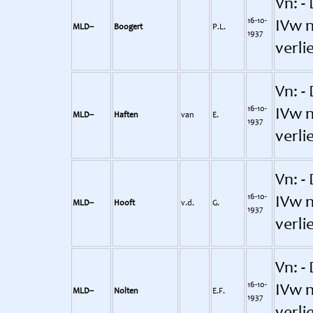
Vn: -
16-10-
IVw n
MLD--
Boogert
P.L.
1937
verli
Vn: -
16-10-
IVw n
MLD--
Haften
van
E.
1937
verli
Vn: -
16-10-
IVw n
MLD--
Hooft
v.d.
G.
1937
verli
Vn: -
16-10-
IVw n
MLD--
Nolten
E.F.
1937