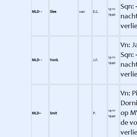
Sqn: 
13-11-
MLD- -
Slee
van
E.C.
1940
nach
verli
Vn: J
Sqn: 
13-11-
MLD- -
Vonk
J.F.
1940
nach
verli
Vn: P
Dorni
14-11-
op M
MLD--
Smit
P.
1940
de vo
verli