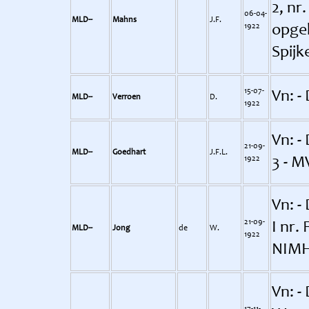
2, nr
06-04-
MLD--
Mahns
J.F.
1922
opge
Spijk
15-07-
Vn: - 
MLD--
Verroen
D.
1922
Vn: - 
21-09-
MLD--
Goedhart
J.F.L.
1922
3 - M
Vn: -
21-09-
I nr.
MLD--
Jong
de
W.
1922
NIM
Vn: -