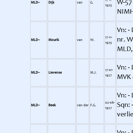
17-11-
W-57 
MLD--
Dijk
van
G.
1925
NIM
Vn: -
17-11-
nr. W
MLD--
Mourik
van
W.
1925
MLD,
Vn: -
17-01-
MLD--
Lievense
M.J.
1927
MVK d
Vn: -
02-06-
Sqn: 
MLD--
Beek
van der
F.G.
1927
verli