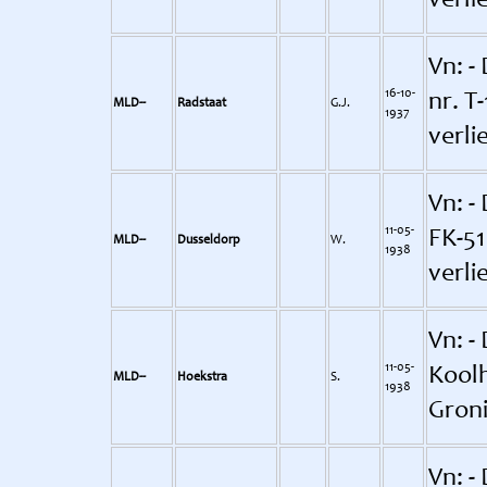
verli
Vn: -
16-10-
nr. T
MLD--
Radstaat
G.J.
1937
verli
Vn: -
11-05-
FK-51
MLD--
Dusseldorp
W.
1938
verli
Vn: -
11-05-
Koolh
MLD--
Hoekstra
S.
1938
Groni
Vn: -