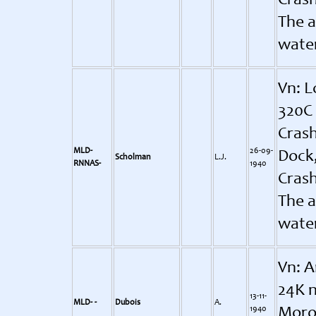
Crash
The a
water
Vn: L
320C 
Crash
MLD-
26-09-
Dock
Scholman
L.J.
RNNAS-
1940
Crash
The a
water
Vn: A
24K n
13-11-
MLD- -
Dubois
A.
1940
Morok