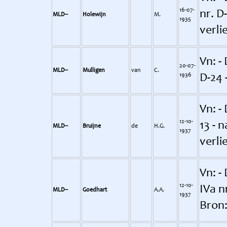
16-07-
nr. D
MLD--
Holewijn
M.
1935
verli
Vn: -
20-07-
MLD--
Mulligen
van
C.
1936
D-24 
Vn: - 
12-10-
13 - 
MLD--
Bruijne
de
H.G.
1937
verli
Vn: -
12-10-
IVa n
MLD--
Goedhart
A.A.
1937
Bron: