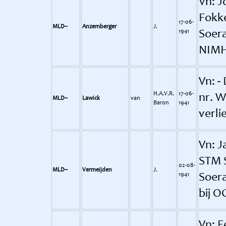
Vn: J
Fokke
17-06-
MLD--
Anzemberger
J.
1941
Soera
NIMH
Vn: -
H.A.V.R.
17-06-
nr. W
MLD--
Lawick
van
Baron
1941
verli
Vn: J
STM S
02-08-
MLD--
Vermeijden
J.
1941
Soera
bij O
Vn: F