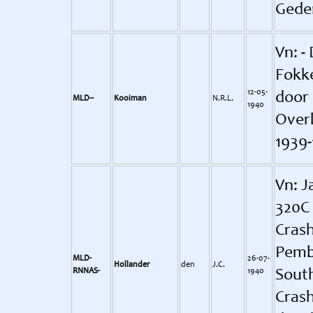
Gede
Vn: -
Fokke
12-05-
door 
MLD--
Kooiman
N.R.L.
1940
Overl
1939-
Vn: J
320C 
Crash
Pembr
MLD-
26-07-
Hollander
den
J.C.
RNNAS-
1940
Sout
Crash