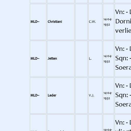
Vn: -
14-04-
Dorni
MLD--
Christiani
C.W.
1932
verli
Vn: -
14-04-
Sqn: 
MLD--
Jetten
L.
1932
Soera
Vn: -
14-04-
Sqn: 
MLD--
Leder
V.J.
1932
Soera
Vn: -
14-04-