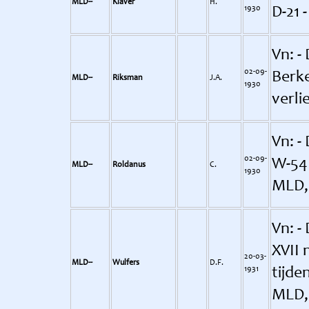
MLD--
Klaver
H.
1930
D-21 
Vn: -
02-09-
Berke
MLD--
Riksman
J.A.
1930
verli
Vn: -
02-09-
W-54 
MLD--
Roldanus
C.
1930
MLD,
Vn: - 
XVII 
20-03-
MLD--
Wulfers
D.F.
1931
tijde
MLD,