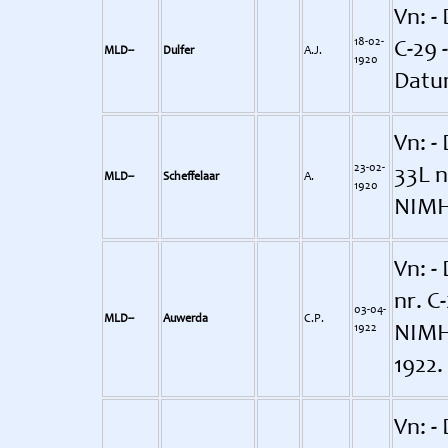
Vn: - 
18-02-
C-29 
MLD--
Dulfer
A.J.
1920
Datum
Vn: -
23-02-
33L n
MLD--
Scheffelaar
A.
1920
NIM
Vn: - 
nr. C
03-04-
MLD--
Auwerda
C.P.
1922
NIMH
1922.
Vn: - 