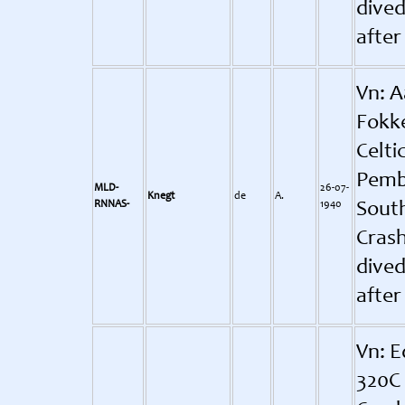
dived
after
Vn: A
Fokke
Celti
Pembr
MLD-
26-07-
Knegt
de
A.
RNNAS-
1940
Sout
Crash
dived
after
Vn: E
320C 