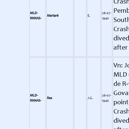
Crash
Pembr
MLD-
26-07-
Martaré
E.
RNNAS-
1940
Sout
Crash
dived
after
Vn: J
MLD -
de R-
Govan
MLD-
26-07-
Ras
J.G.
RNNAS-
1940
point
Crash
dived