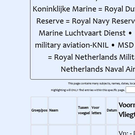
Koninklijke Marine = Royal D
Reserve = Royal Navy Reserv
Marine Luchtvaart Dienst • 
military aviation-KNIL • MS
= Royal Netherlands Mili
Netherlands Naval Air
This page contains many subjects, names, dates, locati
Highlighting will ONLY find entries within this specific page.
Voorn
Tussen
Voor
Groep/pos
Naam
Datum
voegsel
letters
Vlie
Vn: - 