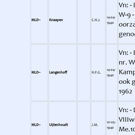
Vn: -
W-9 -
14-04-
MLD--
Knaapen
C.H.J.
1940
oorz
geno
Vn: -
nr. W
14-04-
Kamp
MLD--
Langenhoff
H.F.G.
1940
ook g
1962
Vn: - 
VIIIw
10-05-
MLD--
Uijtenhoudt
J.M.
1940
Me.10