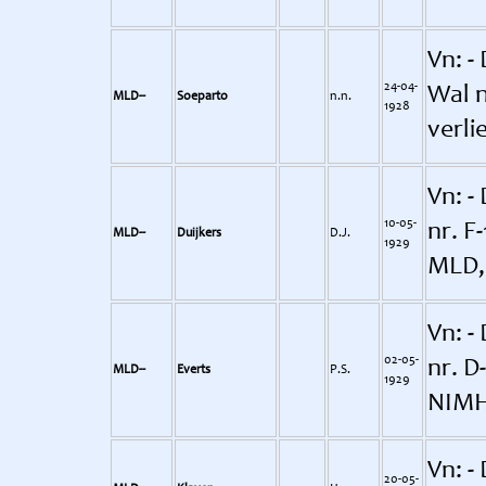
Vn: -
24-04-
Wal 
MLD--
Soeparto
n.n.
1928
verli
Vn: - 
10-05-
nr. F
MLD--
Duijkers
D.J.
1929
MLD,
Vn: -
02-05-
nr. D
MLD--
Everts
P.S.
1929
NIM
Vn: -
20-05-