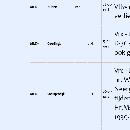
08-07-
VIIw 
MLD--
Hulten
van
J.
1938
verli
Vn: -
15-08-
D-36 
MLD--
Geerlings
J.H.
1939
ook g
Vn: -
nr. W
Neerg
26-09-
MLD--
Stoutjesdijk
H.J.
1939
tijde
Hr.Ms
1939-