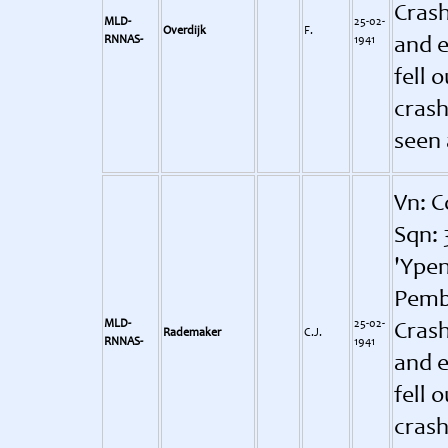
Crash
MLD-
25-02-
Overdijk
F.
RNNAS-
1941
and e
fell 
crash
seen 
Vn: C
Sqn: 
'Ypen
Pemb
MLD-
25-02-
Crash
Rademaker
C.J.
RNNAS-
1941
and e
fell 
crash