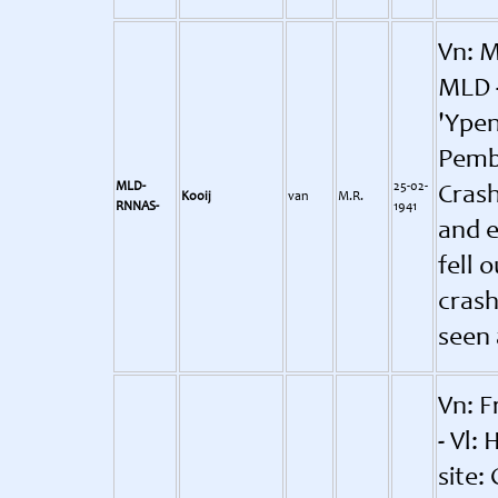
Vn: M
MLD -
'Ypen
Pemb
MLD-
25-02-
Crash
Kooij
van
M.R.
RNNAS-
1941
and e
fell 
crash
seen 
Vn: F
- Vl:
site: