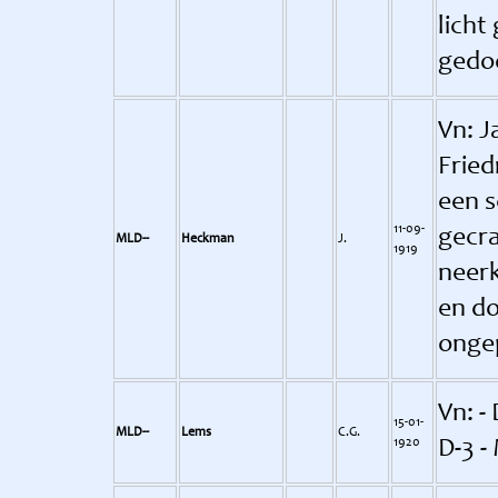
licht
gedoo
Vn: Ja
Fried
een s
11-09-
gecra
MLD--
Heckman
J.
1919
neerk
en do
ongep
Vn: -
15-01-
MLD--
Lems
C.G.
1920
D-3 -