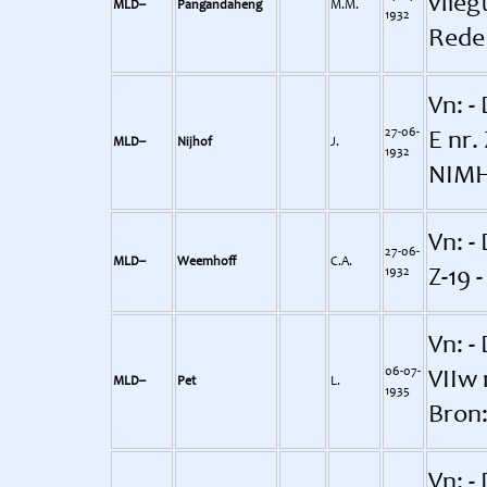
vlieg
MLD--
Pangandaheng
M.M.
1932
Rede 
Vn: -
27-06-
E nr.
MLD--
Nijhof
J.
1932
NIM
Vn: - 
27-06-
MLD--
Weemhoff
C.A.
1932
Z-19 
Vn: -
06-07-
VIIw 
MLD--
Pet
L.
1935
Bron:
Vn: - 