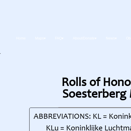
Home
Maps▾
FAQ▾
About/Donate▾
News▾
Obi
Rolls of Hono
Soesterberg
ABBREVIATIONS: KL = Konink
KLu = Koninklijke Luchtm