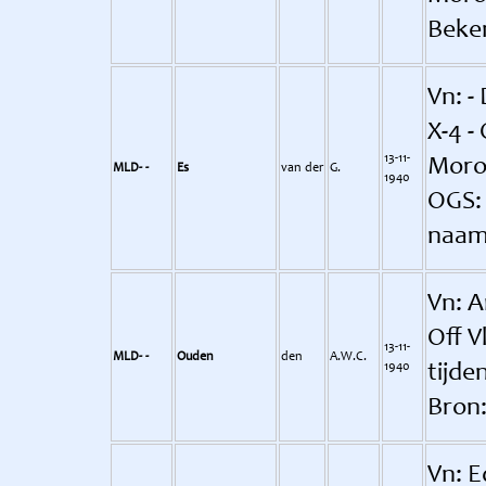
Beke
Vn: -
X-4 -
13-11-
Morok
MLD- -
Es
van der
G.
1940
OGS: 
naam 
Vn: A
Off V
13-11-
MLD- -
Ouden
den
A.W.C.
1940
tijd
Bron:
Vn: E