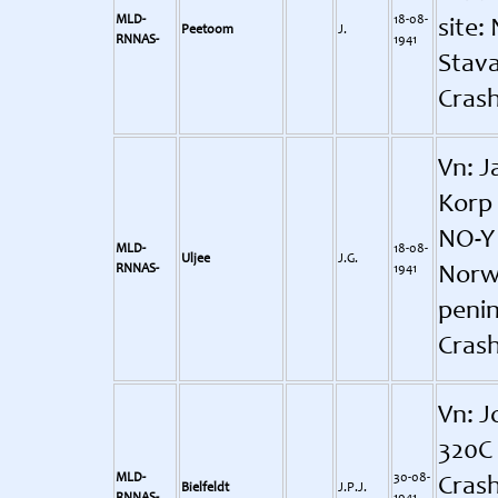
MLD-
18-08-
site:
Peetoom
J.
RNNAS-
1941
Stava
Crash
Vn: J
Korp 
NO-Y 
MLD-
18-08-
Uljee
J.G.
RNNAS-
1941
Norw
penin
Crash
Vn: J
320C 
MLD-
30-08-
Crash
Bielfeldt
J.P.J.