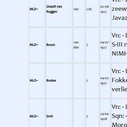
Vn: -
Graadt van
02-06-
zeewa
MLD--
van
J.M.
Roggen
1927
Javaz
Vn: -
van
04-07-
S-III
MLD--
Boom
J.
den
1927
NIM
Vn: -
04-07-
Fokke
MLD--
Bosker
J.
1927
verli
Vn: -
24-04-
Sqn: 
MLD--
Smit
J.
1928
Moro