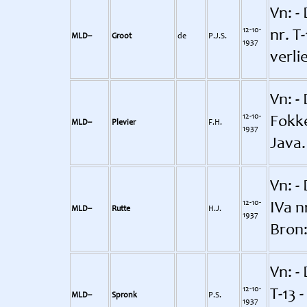
Vn: -
12-10-
nr. T
MLD--
Groot
de
P.J.S.
1937
verli
Vn: -
12-10-
Fokke
MLD--
Plevier
F.H.
1937
Java.
Vn: -
12-10-
IVa n
MLD--
Rutte
H.J.
1937
Bron:
Vn: - 
12-10-
T-13 
MLD--
Spronk
P.S.
1937