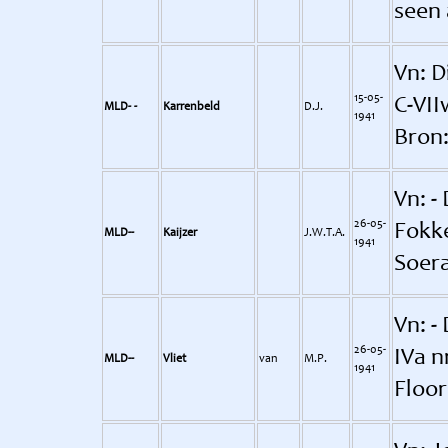
seen 
Vn: D
15-05-
C-VII
MLD- -
Karrenbeld
D.J.
1941
Bron:
Vn: -
26-05-
Fokke
MLD--
Kaijzer
J.W.T.A.
1941
Soera
Vn: -
26-05-
IVa n
MLD--
Vliet
van
M.P.
1941
Floor