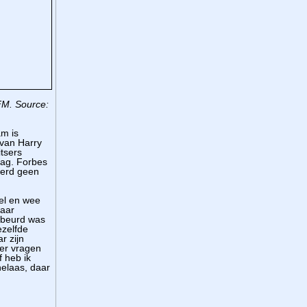
DFM.
Source:
am is
 van Harry
tsers
lag. Forbes
werd geen
wel en wee
Maar
gebeurd was
zelfde
r zijn
eer vragen
f heb ik
elaas, daar