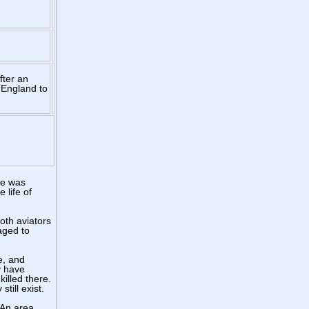
fter an
 England to
he was
 life of
oth aviators
aged to
e, and
y have
illed there.
till exist.
 An area