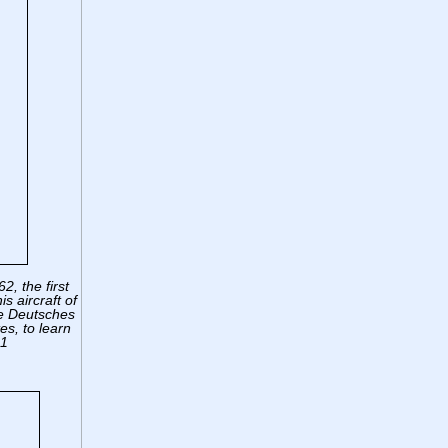
, the first
s aircraft of
the Deutsches
s, to learn
-1