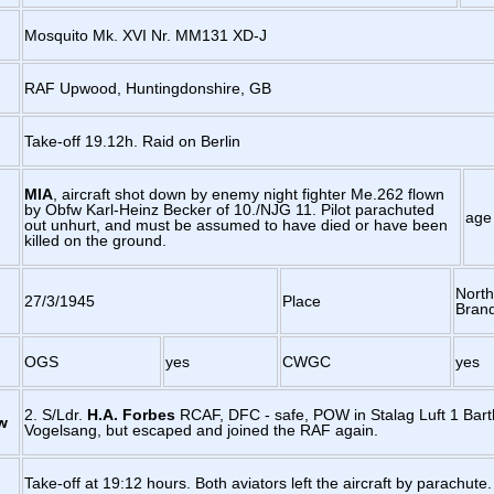
Mosquito Mk. XVI Nr. MM131 XD-J
RAF Upwood, Huntingdonshire, GB
Take-off 19.12h. Raid on Berlin
MIA
, aircraft shot down by enemy night fighter Me.262 flown
by Obfw Karl-Heinz Becker of 10./NJG 11. Pilot parachuted
age
out unhurt, and must be assumed to have died or have been
killed on the ground.
North
27/3/1945
Place
Bran
OGS
yes
CWGC
yes
2. S/Ldr.
H.A.
Forbes
RCAF, DFC - safe, POW in Stalag Luft 1 Bart
w
Vogelsang, but escaped and joined the RAF again.
Take-off at 19:12 hours. Both aviators left the aircraft by parachute.