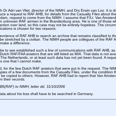
h Dr Adri van Vliet, director of the NIMH, and Drs Erwin van Loo. It is d
duce a request to RAF AHB, for details from the Casualty Files about the 
dam, request to come from the NIMH. I assume that F/Lt. Van Amste
an unknown RAF airmen in the Brandenburg area. He is one of those 
action over land, so this case may not be entirely hopeless. The circum
cations is chosen for two reasons:
evolence of RAF AHB to search an archive that remains classified to t
 be stretched by a civilian. The NIMH people are collegues of the RAF 
 make a difference.
like to see established such a line of communications with RAF AHB, as 
 Dutch RAF/FAA aviators that are still listed as MIA. That data is not avai
 The Netherlands, or at least such data has not yet been found. A reques
is one that I cannot make.
d, for the few Dutch RAF aviators that were put in the request. The N
pies of a few documents from the Casualty Files, under the condition t
 be copied to others. However, RAF AHB had to report that Van Amsterd
m their records.
B5(RAF) to NIMH, letter dd. 31/10/2006
ata about his loss shall have to be searched in Germany.