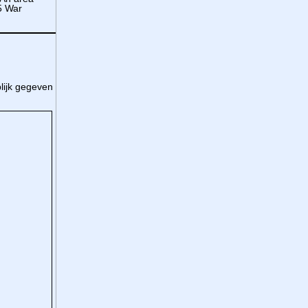
5 War
blijk gegeven