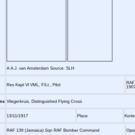
A.A.J. van Amsterdam Source: SLH
RAF
Res Kapt Vl VML, F/Lt., Pilot
190
ons
Vliegerkruis, Distinguished Flying Cross
13/11/1917
Place
Korte
RAF 139 (Jamaica) Sqn RAF Bomber Command
Ops/