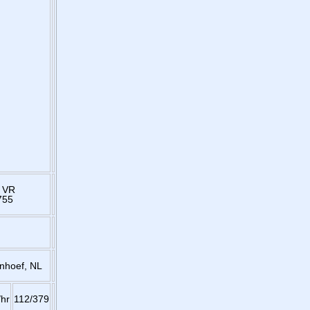
 VR
755
nhoef, NL
hr
112/379