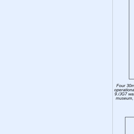
Four 30m
operational
9./JG7 was
museum, M