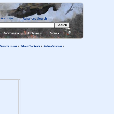
Advanced Search
Search Tips
Databases▾
Archives ▾
More ▾
of Aviator Losses
•
Table of Contents
•
ArchiveDatabase
•