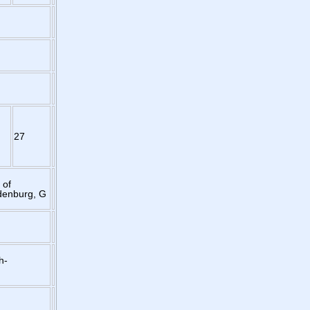
27
 of
denburg, G
h-