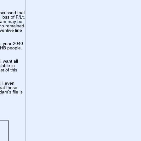
iscussed that
loss of F/Lt.
rdam may be
who remained
ventive line
he year 2040
AHB people.
I want all
lable in
t of this
IMH even
hat these
am's file is