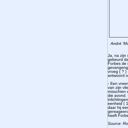
André 'Mo
Ja, na zij
gebeurd da
Forbes de 
gevangenge
vroeg ( ? 
antwoord o
- Een vree
van zijn vl
misschien d
die avond.
inlichtinge
eenheid ( 
daar hij ee
gereageerd
heeft Forb
Source: R