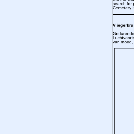
search for 
Cemetery is
Vliegerkru
Gedurende 
Luchtvaartd
van moed, 