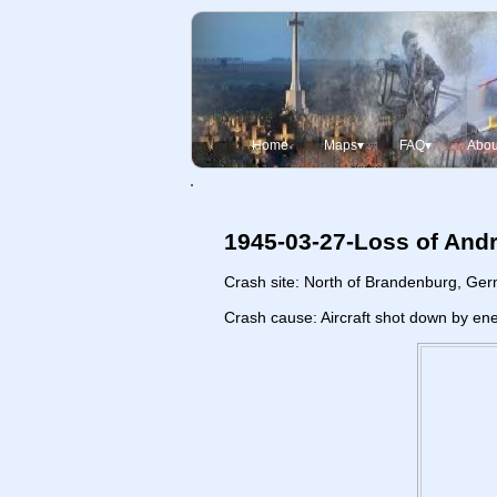
Home
Maps▾
FAQ▾
Abou
1945-03-27-Loss of And
Crash site: North of Brandenburg, Ge
Crash cause: Aircraft shot down by enem