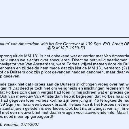
kum' van Amsterdam with his first Observer in 139 Sqn, F/O. Arnett 
@St.M.Vl.P. 1939-50
n sprong uit de MM 131 is het onbekend wat er verder met Van Amsterd
ar kunnen we slechts over speculeren. Direct na het veilig neerkomen
navigator van Van Amsterdam, werd Forbes vrijwel meteen door de Dui
nomen en zij deelde hem mede dat zijn kist de MM 131 verderop (?) 
) of de Duitsers ook zijn piloot gevangen hadden genomen, maar daar 
p gegeven.
mde zaak niet dat Forbes aan de Duitsers inlichtingen vroeg over het 
ieger ?! Dat deed je toch niet om veiligheids en inlichtingen redenen?! 
at Forbes zich daarin vergist had toen hij mij schreef wat er precies 
 Ook van mevrouw Van Amsterdam heb ik begrepen dat Forbes haar de
n had gegeven toen Forbes kort na zijn bevrijding in '45 terugkeerde naa
139 Sqn ) en haar een bezoek bracht. Helaas kan ik het Forbes niet m
n aantal jaren geleden is overleden. Ook kort na ontvangst van zijn brie
 met een nieuwe brief met daarin vragen voor aanvulende info. Maar h
es nooit meer op gereageerd!-
ob Venema, 27/4/2007