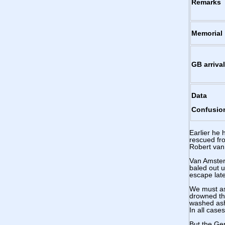
Remarks
Memorial
GB arrival
Data
Confusio
Earlier he
rescued fro
Robert va
Van Amsterd
baled out 
escape lat
We must as
drowned th
washed asho
In all case
But the Ge