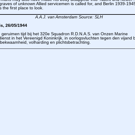
graves of unknown Allied servicemen is called for, and Berlin 1939-194
 the first place to look.
A.A.J. van Amsterdam
Source: SLH
is, 26/05/1944
geruimen tijd bij het 320e Squadron R.D.N.A.S. van Onzen Marine
ienst in het Vereenigd Koninkrijk, in oorlogsvluchten tegen den vijand 
bekwaamheid, volharding en plichtsbetrachting.