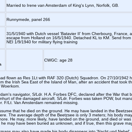
Married to Irene van Amsterdam of King's Lynn, Norfolk, GB.
Runnymede, panel 266
31/5/1940 with Dutch vessel 'Batavier II' from Cherbourg, France, a
escape from Holland on 16/5/1940. Detached KL to KM. Send from
NEI 1/9/1940 for military flying training
CWGC: age 28
n
 had flown as Res 1Lt with RAF 320 (Dutch) Squadron. On 27/10/1942 
m the Irish Sea East of the Island of Man, after an accident that took the
n Woerkom.
am's navigator, S/Ldr. H.A. Forbes DFC, declared after the War that b
unhurt of the damaged aircraft. S/Ldr. Forbes was taken POW, but man
er. F/Lt. Van Amsterdam remained missing.
sume that he died on the ground. He may have landed in the Beetzse
ere. The average depth of the Beetzsee is only 3 meters; his body ma
re. He may, more likely, have landed on the ground, and died or was k
s he may have been buried as unknown, and if true, then this grave may s
rmans may also have made his body disappear into 'Nacht und Nebel'.