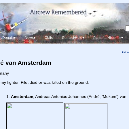
t/Donate▾
News▾
Obits
Contact/Help▾
PersonalHistories▾
List 
ré van Amsterdam
rmany
y fighter. Pilot died or was killed on the ground.
1.
Amsterdam
, Andreas Antonius Johannes (André, 'Mokum') van