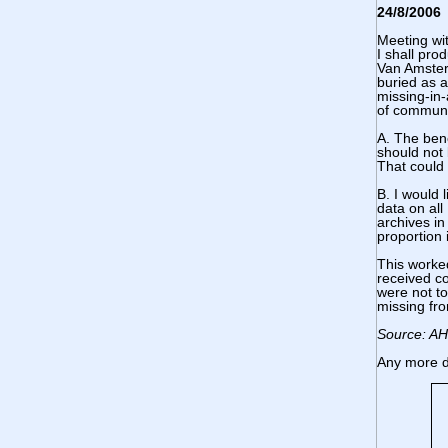
24/8/2006
Meeting wit
I shall pro
Van Amster
buried as 
missing-in-
of communi
A. The ben
should not
That could
B. I would 
data on all
archives in
proportion 
This worke
received co
were not to
missing fro
Source: AH
Any more d